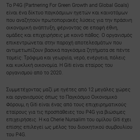
Το P4G (Partnering For Green Growth and Global Goals)
είναι ένα δίκτυο παγκόσμιων ηγετών και καινοτόμων
που αναζητούν πρωτοποριακές λύσεις για την πράσινη
οικονομική ανάπτυξη, φέρνοντας σε επαφή έθνη,
ομάδες και επιχειρήσεις με κοινό πάθος. Ο οργανισμός
επικεντρώνεται στην παροχή αποτελεσμάτων που
αντιμετωπίζουν βασικά παγκόσμια ζητήματα σε πέντε
τομείς: Τρόφιμα και γεωργία, νερό, ενέργεια, πόλεις
και κυκλική οικονομία. Η Giti είναι εταίρος του
οργανισμού από το 2020.
Συμμετέχοντας μαζί με ηγέτες από 12 μεγάλες χώρες
και οργανισμούς όπως το Παγκόσμιο Οικονομικό
Φόρουμ, η Giti είναι ένας από τους επιχειρηματικούς
εταίρους για τις προσπάθειες του P4G για βιώσιμες
επιχειρήσεις. Η κα Cherie Nursalim του ομίλου Giti έχει
επίσης επιλεγεί ως μέλος του διοικητικού συμβουλίου
του P4G.