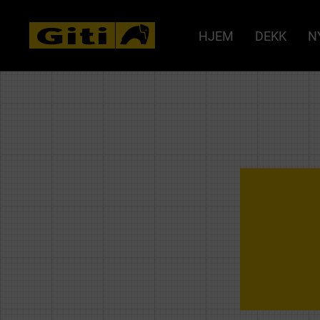
HJEM
DEKK
N