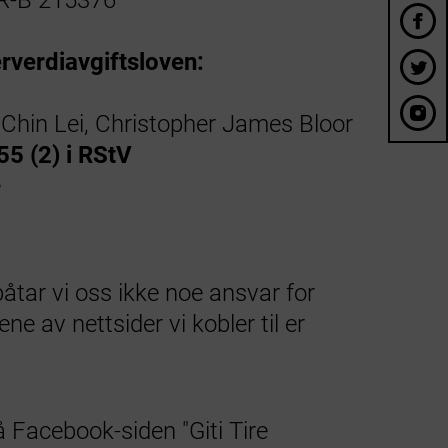
HR-B 215376
rverdiavgiftsloven:
 Chin Lei, Christopher James Bloor
 55 (2) i RStV
e
påtar vi oss ikke noe ansvar for
ne av nettsider vi kobler til er
 Facebook-siden "Giti Tire