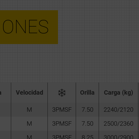
IONES
a
Velocidad
Orilla
Carga (kg)
M
3PMSF
7.50
2240/2120
M
3PMSF
7.50
2500/2360
M
3PMSF
8.25
3000/2900