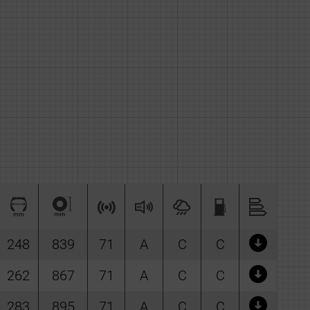
248
839
71
A
C
C
262
867
71
A
C
C
283
895
71
A
C
C