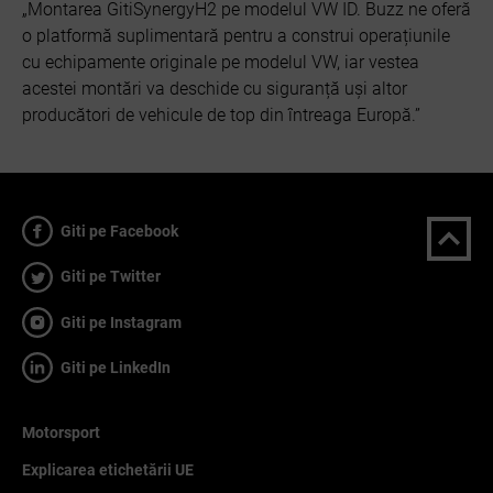
„Montarea GitiSynergyH2 pe modelul VW ID. Buzz ne oferă
o platformă suplimentară pentru a construi operațiunile
cu echipamente originale pe modelul VW, iar vestea
acestei montări va deschide cu siguranță uși altor
producători de vehicule de top din întreaga Europă.”
Giti pe Facebook
Giti pe Twitter
Giti pe Instagram
Giti pe LinkedIn
Motorsport
Explicarea etichetării UE