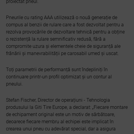
proiectat pneul.
Pneurile cu rating AAA utilizează o nouă generație de
compus al benzii de rulare care a fost dezvoltat pentru a
rezolva provocările de dezvoltare tehnică pentru a obține
o rezistență la rulare semnificativ redusă, fără a
compromite uzura și elementele cheie de siguranță ale
frânării și manevrabilității pe carosabil umed și uscat.
Toți parametrii de performanță sunt îndepliniți în
continuare printr-un profil optimizat și un contur al
pneului.
Stefan Fischer, Director de operațiuni - Tehnologia
produsului la Giti Tire Europe, a declarat: „Fiecare montare
de echipament original este un motiv de sărbătoare,
deoarece fiecare membru al echipei este implicat în
crearea unui pneu cu adevărat special, dar a asigura