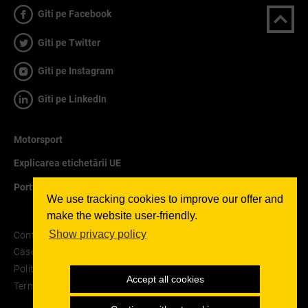
Giti pe Facebook
Giti pe Twitter
Giti pe Instagram
Giti pe LinkedIn
Motorsport
Explicarea etichetării UE
Portfolio
We use tracking cookies to improve our offer and
make the website user-friendly.
Show privacy policy
Contact
Casetă tehnică
Politica de confidențialitate
Accept all cookies
Termeni și condiții