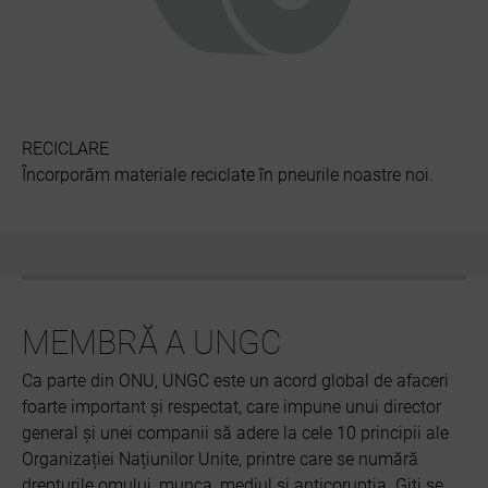
RECICLARE
Încorporăm materiale reciclate în pneurile noastre noi.
MEMBRĂ A UNGC
Ca parte din ONU, UNGC este un acord global de afaceri
foarte important și respectat, care impune unui director
general și unei companii să adere la cele 10 principii ale
Organizației Națiunilor Unite, printre care se numără
drepturile omului, munca, mediul și anticorupția. Giti se