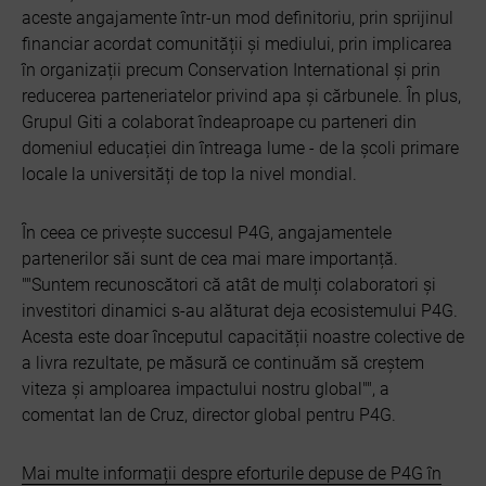
aceste angajamente într-un mod definitoriu, prin sprijinul
financiar acordat comunității și mediului, prin implicarea
în organizații precum Conservation International și prin
reducerea parteneriatelor privind apa și cărbunele. În plus,
Grupul Giti a colaborat îndeaproape cu parteneri din
domeniul educației din întreaga lume - de la școli primare
locale la universități de top la nivel mondial.
În ceea ce privește succesul P4G, angajamentele
partenerilor săi sunt de cea mai mare importanță.
""Suntem recunoscători că atât de mulți colaboratori și
investitori dinamici s-au alăturat deja ecosistemului P4G.
Acesta este doar începutul capacității noastre colective de
a livra rezultate, pe măsură ce continuăm să creștem
viteza și amploarea impactului nostru global"", a
comentat Ian de Cruz, director global pentru P4G.
Mai multe informații despre eforturile depuse de P4G în