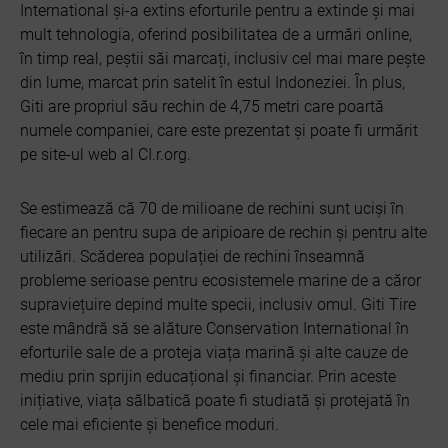
International și-a extins eforturile pentru a extinde și mai
mult tehnologia, oferind posibilitatea de a urmări online,
în timp real, peștii săi marcați, inclusiv cel mai mare pește
din lume, marcat prin satelit în estul Indoneziei. În plus,
Giti are propriul său rechin de 4,75 metri care poartă
numele companiei, care este prezentat și poate fi urmărit
pe site-ul web al CI.r.org.
Se estimează că 70 de milioane de rechini sunt uciși în
fiecare an pentru supa de aripioare de rechin și pentru alte
utilizări. Scăderea populației de rechini înseamnă
probleme serioase pentru ecosistemele marine de a căror
supraviețuire depind multe specii, inclusiv omul. Giti Tire
este mândră să se alăture Conservation International în
eforturile sale de a proteja viața marină și alte cauze de
mediu prin sprijin educațional și financiar. Prin aceste
inițiative, viața sălbatică poate fi studiată și protejată în
cele mai eficiente și benefice moduri.