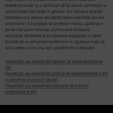
aceste provocări și a continuat să își aducă contribuția la
comunitatea mai largă, în general. Giti Group a acordat
întotdeauna o atenție deosebită responsabilității sociale
corporative. S-a angajat să protejeze mediul, ajutându-i
pe cei mai puțin norocoși, promovând producția
ecologică, sănătatea și bunăstarea angajaților și dând
dovadă de un entuziasm puternic în a-i ajuta pe tineri să
facă lumea un loc mai bun, plecând de la educație.
Vizualizați sau descărcați raportul de sustenabilitate al
Giti
Vizualizați sau descărcați politica de sustenabilitate a Giti
cu privire la cauciucul natural
Vizualizați sau descărcați manualul de achiziții
sustenabile al Giti