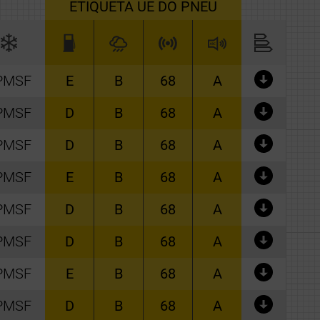
ETIQUETA UE DO PNEU
PMSF
E
B
68
A
PMSF
D
B
68
A
PMSF
D
B
68
A
PMSF
E
B
68
A
PMSF
D
B
68
A
PMSF
D
B
68
A
PMSF
E
B
68
A
PMSF
D
B
68
A