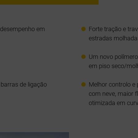
 o desempenho em
Forte tração e tr
estradas molhada
Um novo polímero 
em piso seco/molh
barras de ligação
Melhor controlo e
com neve, maior fl
otimizada em cur