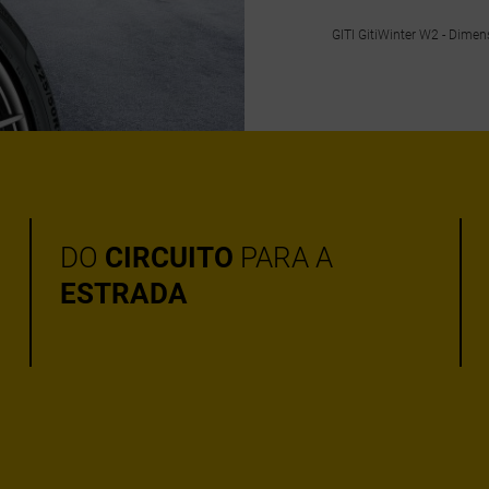
GITI GitiWinter W2 - Dime
DO
CIRCUITO
PARA A
ESTRADA