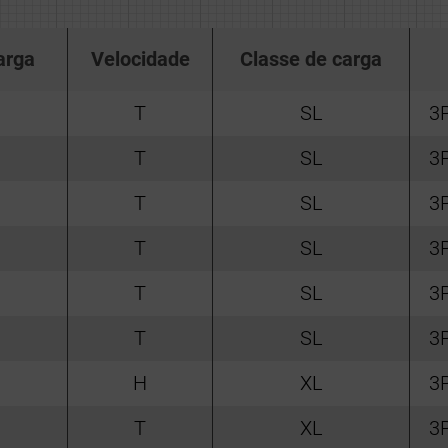
arga
Velocidade
Classe de carga
T
SL
3
T
SL
3
T
SL
3
T
SL
3
T
SL
3
T
SL
3
H
XL
3
T
XL
3