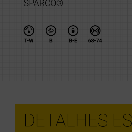
SPARCO®
T-W
B
B-E
68-74
DETALHES ES