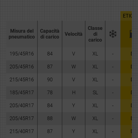
ETICH
Classe
Misura del
Capacità
Velocità
di
pneumatico
di carico
carico
195/45R16
84
V
XL
-
D
205/45R16
87
W
XL
-
D
215/45R16
90
V
XL
-
D
185/45R17
78
H
SL
-
D
205/40R17
84
Y
XL
-
D
205/45R17
88
W
XL
-
D
215/40R17
87
Y
XL
-
D