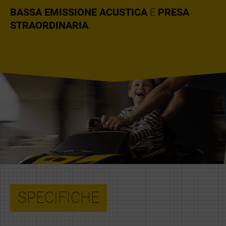
BASSA EMISSIONE ACUSTICA
E
PRESA
STRAORDINARIA
.
SPECIFICHE