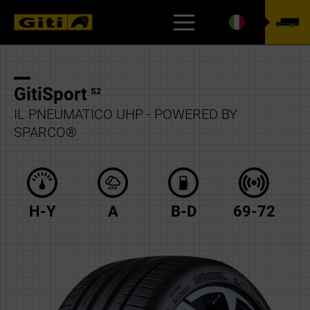
CERCA IL PNEUMATICO
GitiSport
S2
IL PNEUMATICO UHP - POWERED BY
SPARCO®
H-Y
A
B-D
69-72