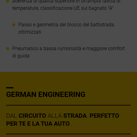
aderenza di qualità superiore in un'ampia fascia di
temperature, classificazione UE sul bagnato "A"
Passo e geometria del blocco del battistrada
ottimizzati
Pneumatico a bassa rumorosità e maggiore comfort
di guida
GERMAN ENGINEERING
DAL
CIRCUITO
ALLA
STRADA
.
PERFETTO
PER TE E LA TUA AUTO
.