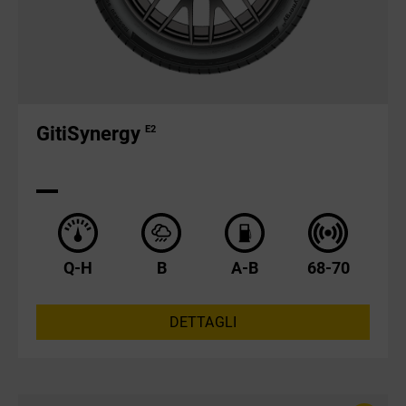
GitiSynergy
E2
Q-H
B
A-B
68-70
DETTAGLI