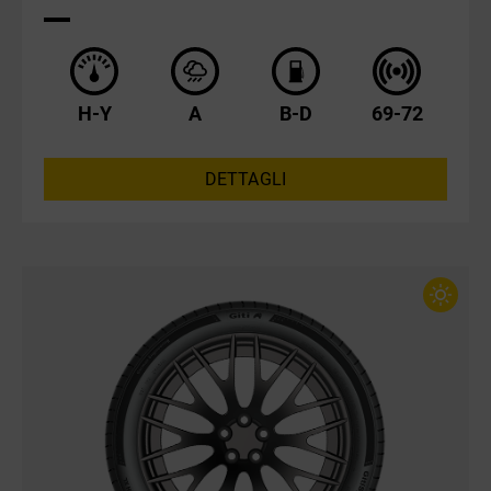
H-Y
A
B-D
69-72
DETTAGLI