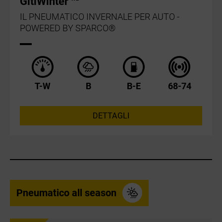
GitiWinter
IL PNEUMATICO INVERNALE PER AUTO -
POWERED BY SPARCO®
T-W
B
B-E
68-74
DETTAGLI
Pneumatico all season