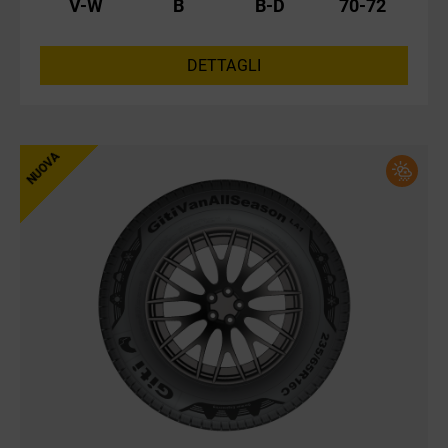
V-W
B
B-D
70-72
DETTAGLI