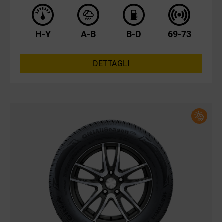
H-Y
A-B
B-D
69-73
DETTAGLI