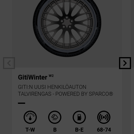
GitiWinter
W2
GITI:N UUSI HENKILÖAUTON
TALVIRENGAS - POWERED BY SPARCO®
T-W
B
B-E
68-74