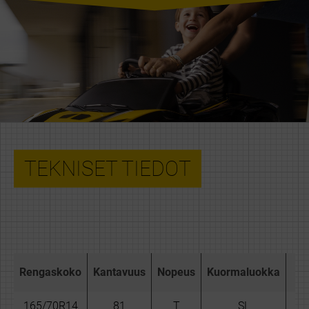
TEKNISET TIEDOT
Rengaskoko
Kantavuus
Nopeus
Kuormaluokka
165/70R14
81
T
SL
-