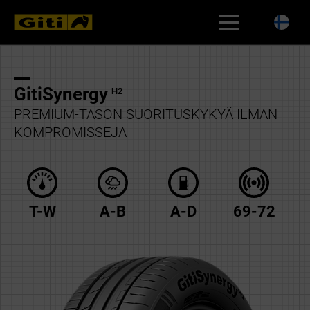
RENGASHAKU
GitiSynergy
H2
PREMIUM-TASON SUORITUSKYKYÄ ILMAN
KOMPROMISSEJA
T-W
A-B
A-D
69-72