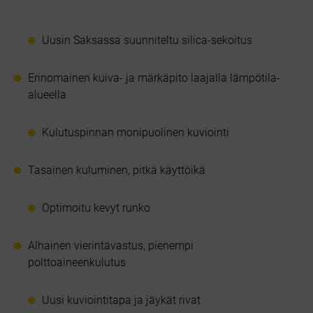
Uusin Saksassa suunniteltu silica-sekoitus
Erinomainen kuiva- ja märkäpito laajalla lämpötila-
alueella
Kulutuspinnan monipuolinen kuviointi
Tasainen kuluminen, pitkä käyttöikä
Optimoitu kevyt runko
Alhainen vierintävastus, pienempi
polttoaineenkulutus
Uusi kuviointitapa ja jäykät rivat