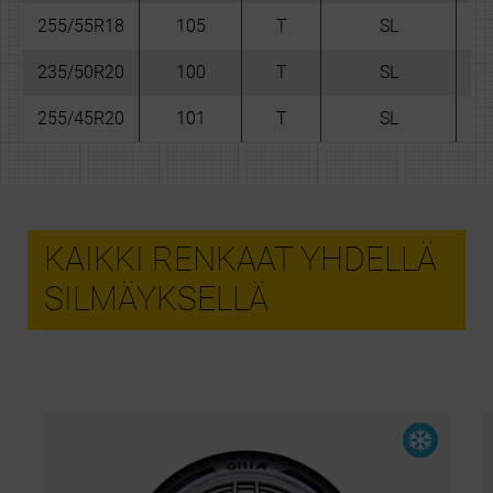
255/55R18
105
T
SL
-
235/50R20
100
T
SL
-
255/45R20
101
T
SL
-
KAIKKI RENKAAT YHDELLÄ
SILMÄYKSELLÄ