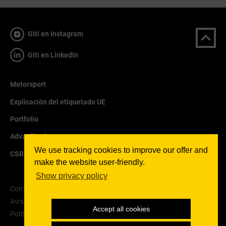
Giti en Instagram
Giti en LinkedIn
Motorsport
Explicación del etiquetado UE
Portfolio
AdvanZtech
We use tracking cookies to improve our offer and
CSR
make the website user-friendly.
Show privacy policy
Contacto
Aviso jurídico
Accept all cookies
Política de confidencialidad