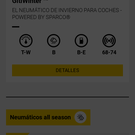
GitiWinter
EL NEUMÁTICO DE INVIERNO PARA COCHES -
POWERED BY SPARCO®
T-W
B
B-E
68-74
DETALLES
Neumáticos all season