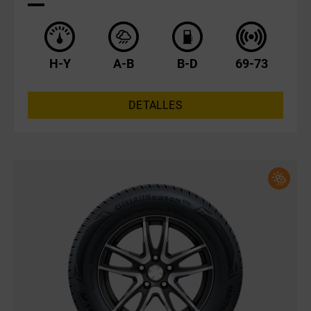
H-Y
A-B
B-D
69-73
DETALLES