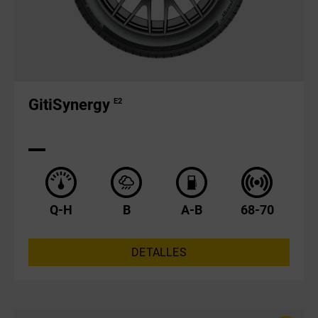
GitiSynergy
E2
Q-H
B
A-B
68-70
DETALLES