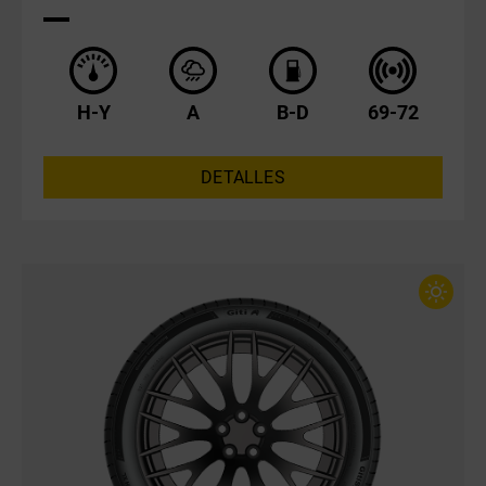
H-Y
A
B-D
69-72
DETALLES