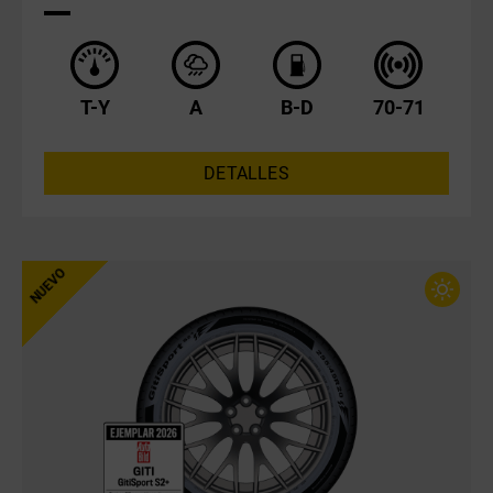
T-Y
A
B-D
70-71
DETALLES