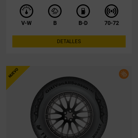
V-W
B
B-D
70-72
DETALLES