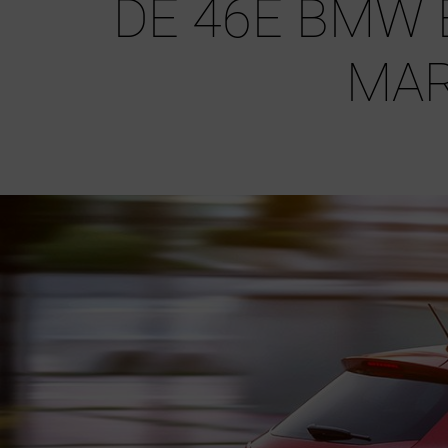
DE 46E BMW 
MA