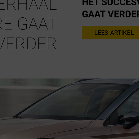
ERHAAL
HET SUCCESV
GAAT VERDE
RE GAAT
LEES ARTIKEL
VERDER