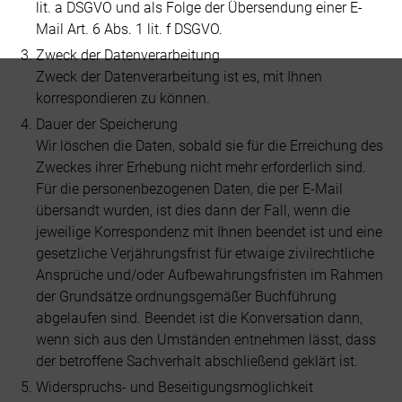
lit. a DSGVO und als Folge der Übersendung einer E-
Mail Art. 6 Abs. 1 lit. f DSGVO.
Zweck der Datenverarbeitung
Zweck der Datenverarbeitung ist es, mit Ihnen
korrespondieren zu können.
Dauer der Speicherung
Wir löschen die Daten, sobald sie für die Erreichung des
Zweckes ihrer Erhebung nicht mehr erforderlich sind.
Für die personenbezogenen Daten, die per E-Mail
übersandt wurden, ist dies dann der Fall, wenn die
jeweilige Korrespondenz mit Ihnen beendet ist und eine
gesetzliche Verjährungsfrist für etwaige zivilrechtliche
Ansprüche und/oder Aufbewahrungsfristen im Rahmen
der Grundsätze ordnungsgemäßer Buchführung
abgelaufen sind. Beendet ist die Konversation dann,
wenn sich aus den Umständen entnehmen lässt, dass
der betroffene Sachverhalt abschließend geklärt ist.
Widerspruchs- und Beseitigungsmöglichkeit